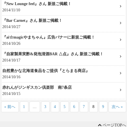
『New Lounge feel』さん 新規ご掲載！
2014/11/10
『Bar Carnet』さん 新規ご掲載！
2014/10/27
『ai☆magicやまちゃん』広告バナーに新規ご掲載！
2014/10/26
『自家製果実酢&発泡清酒BAR △点』さん 新規ご掲載！
2014/10/17
自然豊かな北海道食品をご提供『とらまる商店』
2014/10/16
赤れんがジンギスカン倶楽部 南7条店
2014/10/15
« 前へ
1
…
3
4
5
6
7
8
9
次へ »
ページTOPへ