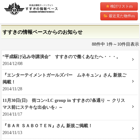
検討リスト
(0)
最近見た物件
(0)
すすきの情報ベースからのお知らせ
88件中 1件～10件目表示
“平成駆け込み寺講演会” すすきので働くあなたへ・・・。
2014/12/08
『エンターテイメントガールズバー ムネキュン』さん 新規ご
掲載！
2014/11/28
11月30日(日) 街コン×LC group in すすきの7条通り ～ クリス
マス前にステキな出会いを♪ ～
2014/11/17
『ＢＡＲ ＳＡＢＯＴＥＮ』さん 新規ご掲載！
2014/11/13