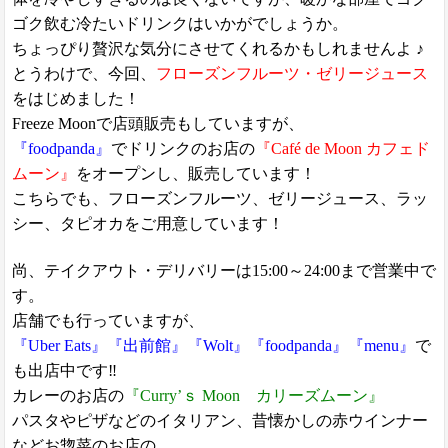
ゴク飲む冷たいドリンクはいかがでしょうか。
ちょっぴり贅沢な気分にさせてくれるかもしれませんよ ♪
とうわけで、今回、
フローズンフルーツ・ゼリージュース
を
はじめました！
Freeze Moonで店頭販売もしていますが、
『foodpanda』
でドリンクのお店の
『Café de Moon カフェド
ムーン』
をオープンし、販売しています！
こちらでも、フローズンフルーツ、ゼリージュース、ラッ
シー、タピオカをご用意しています！
尚、テイクアウト・デリバリーは15:00～24:00まで営業中で
す。
店舗でも行っていますが、
『Uber Eats』『出前館』『Wolt』『foodpanda』『menu』
で
も出店中です‼
カレーのお店の
『Curry’ｓ Moon カリーズムーン』
パスタやピザなどのイタリアン、昔懐かしの赤ウインナー
などお惣菜のお店の